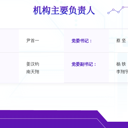
机构主要负责人
尹首一
蔡 坚
党委书记：
姜汉钧
杨 轶
党委副书记：
南天翔
李翔